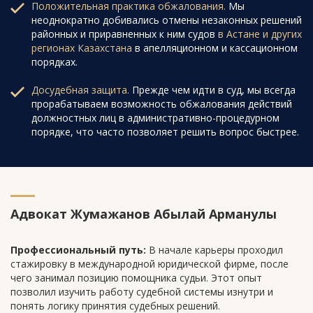
Положительная практика обжалования.
Мы
неоднократно добивались отмены незаконных решений
районных и приравненных к ним судов
в Астане и других
регионах Казахстана
в апелляционном и кассационном
порядках.
Досудебная защита.
Прежде чем идти в суд, мы всегда
прорабатываем возможность обжалования действий
должностных лиц в административно-процедурном
порядке, что часто позволяет решить вопрос быстрее.
Адвокат Жумажанов Абылай Арманулы
Профессиональный путь:
В начале карьеры проходил
стажировку в международной юридической фирме, после
чего занимал позицию помощника судьи. Этот опыт
позволил изучить работу судебной системы изнутри и
понять логику принятия судебных решений.