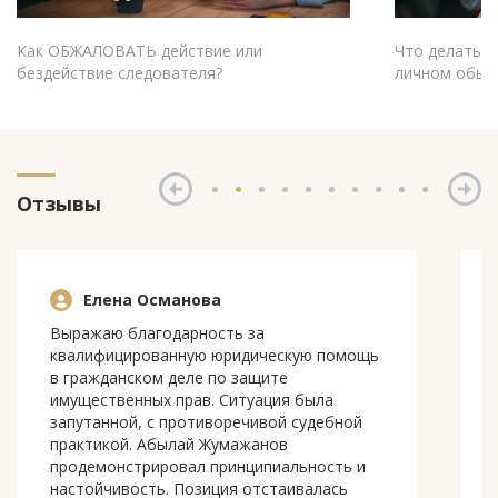
Что делать при ОБЫСКЕ жилища (офиса) и
Свидетель 
личном обыске?
Что это знач
Отзывы
Рустем Таженов
Обращался к Абылаю Армановичу по
сложному уголовному делу на стадии
досудебного расследования. Хочу
отметить глубокое погружение в
материалы и нестандартный подход к
формированию правовой позиции. Адвокат
не просто присутствовал на следственных
действиях, а выстроил жесткую и